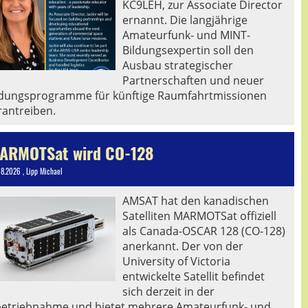
KC9LEH, zur Associate Director
ernannt. Die langjährige
Amateurfunk- und MINT-
Bildungsexpertin soll den
Ausbau strategischer
Partnerschaften und neuer
ldungsprogramme für künftige Raumfahrtmissionen
rantreiben.
ARMOTSat wird CO-128
08.2026
, Lipp Michael
AMSAT hat den kanadischen
Satelliten MARMOTSat offiziell
als Canada-OSCAR 128 (CO-128)
anerkannt. Der von der
University of Victoria
entwickelte Satellit befindet
sich derzeit in der
betriebnahme und bietet mehrere Amateurfunk- und