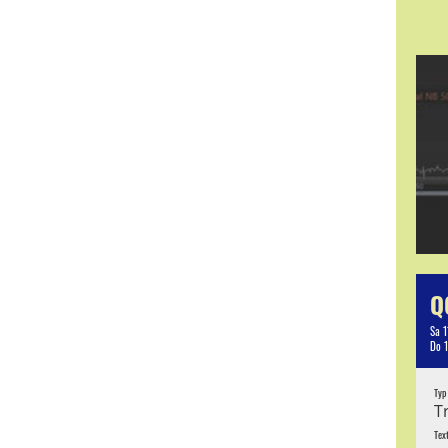
Q
Sa 1
Do 
Typ
T
Tex