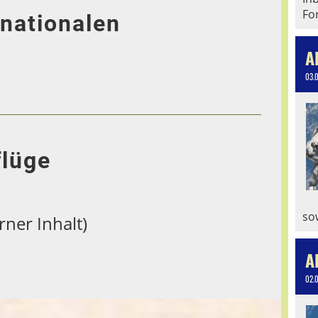
Fo
rnationalen
A
03.
flüge
so
rner Inhalt)
A
02.