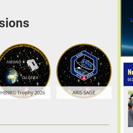
sions
N
06.
HB9RG Trophy 2026
ARIS SAGE