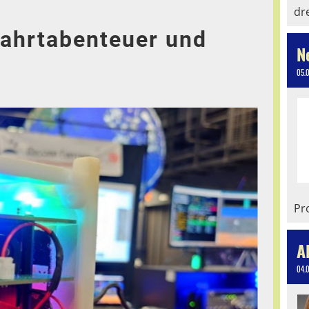
dr
fahrtabenteuer und
N
05.
Pro
A
04.