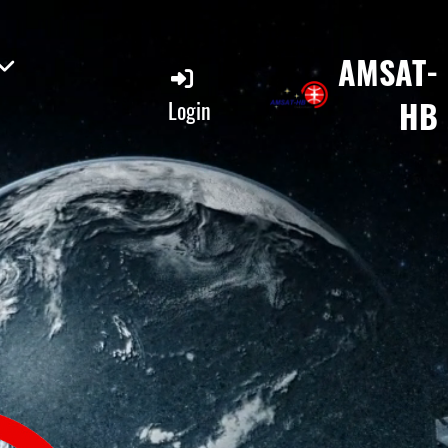
AMSAT-
HB
Login