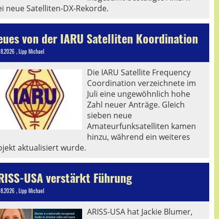
ei neue Satelliten-DX-Rekorde.
eues von der IARU Satelliten Koordination
08.2026
, Lipp Michael
Die IARU Satellite Frequency
Coordination verzeichnete im
Juli eine ungewöhnlich hohe
Zahl neuer Anträge. Gleich
sieben neue
Amateurfunksatelliten kamen
hinzu, während ein weiteres
jekt aktualisiert wurde.
RISS-USA verstärkt Führung
08.2026
, Lipp Michael
ARISS-USA hat Jackie Blumer,