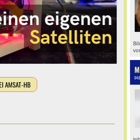
Bi
vo
M
04.
EI AMSAT-HB
In