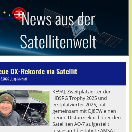
News aus der
Satellitenwelt
eue DX-Rekorde via Satellit
08.2026
, Lipp Michael
KE9AJ, Zweitplatzierter der
HB9RG Trophy 2025 und
erstplatzierter 2026, hat
gemeinsam mit DJ8EW einen
neuen Distanzrekord über den
Satelliten AO-7 aufgestellt.
Insgesamt bestätigte AMSAT