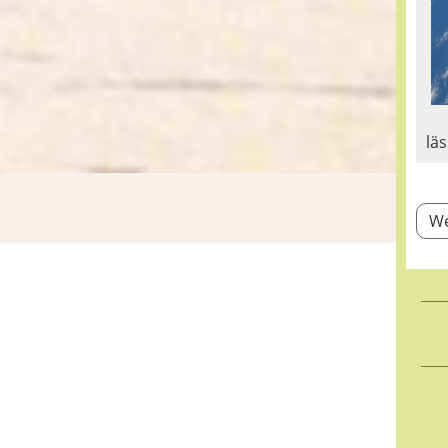
lä
We