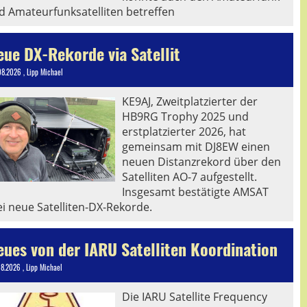
d Amateurfunksatelliten betreffen
eue DX-Rekorde via Satellit
08.2026
, Lipp Michael
KE9AJ, Zweitplatzierter der
HB9RG Trophy 2025 und
erstplatzierter 2026, hat
gemeinsam mit DJ8EW einen
neuen Distanzrekord über den
Satelliten AO-7 aufgestellt.
Insgesamt bestätigte AMSAT
ei neue Satelliten-DX-Rekorde.
eues von der IARU Satelliten Koordination
08.2026
, Lipp Michael
Die IARU Satellite Frequency