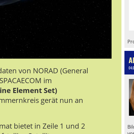
Pro
A
daten von NORAD (General
04.
USSPACAECOM im
ine Element Set)
 Nummernkreis gerät nun an
mat bietet in Zeile 1 und 2
Bi
vo