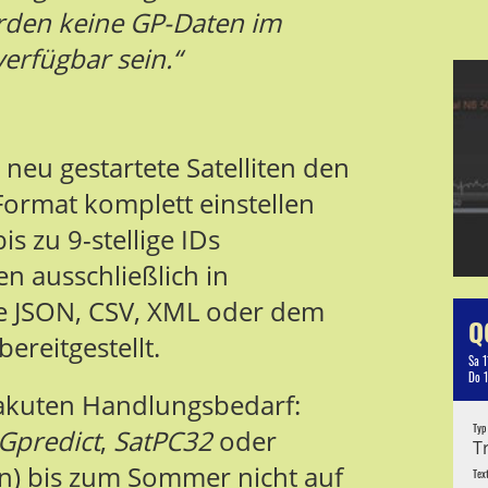
rden keine GP-Daten im
erfügbar sein.“
r neu gestartete Satelliten den
-Format komplett einstellen
is zu 9-stellige IDs
 ausschließlich in
e JSON, CSV, XML oder dem
Q
ereitgestellt.
Sa 1
Do 
akuten Handlungsbedarf:
Typ
Gpredict
,
SatPC32
oder
T
en) bis zum Sommer nicht auf
Tex