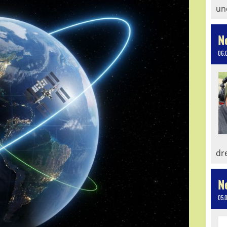
un
N
06.
dr
N
05.