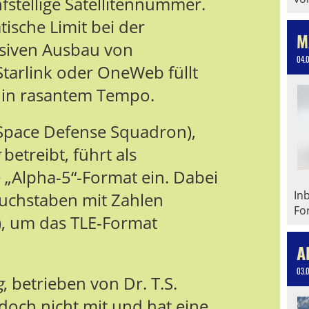
nfstellige Satellitennummer.
ische Limit bei der
M
siven Ausbau von
04.
tarlink oder OneWeb füllt
 in rasantem Tempo.
 Space Defense Squadron),
betreibt, führt als
„Alpha-5“-Format ein. Dabei
In
chstaben mit Zahlen
Fo
), um das TLE-Format
A
03.
g
, betrieben von Dr. T.S.
doch nicht mit und hat eine