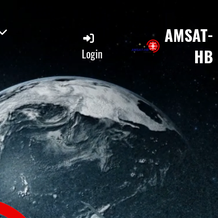
AMSAT-
HB
Login