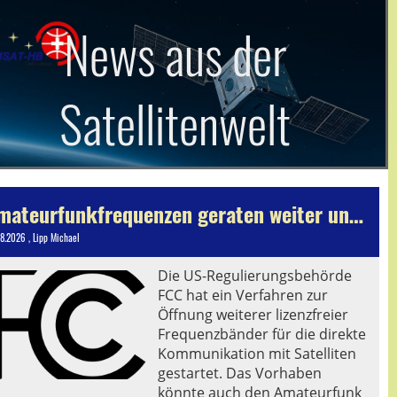
News aus der
Satellitenwelt
Amateurfunkfrequenzen geraten weiter unter Druck - Konsultationsverfahren eröffnet
08.2026
, Lipp Michael
Die US-Regulierungsbehörde
FCC hat ein Verfahren zur
Öffnung weiterer lizenzfreier
Frequenzbänder für die direkte
Kommunikation mit Satelliten
gestartet. Das Vorhaben
könnte auch den Amateurfunk