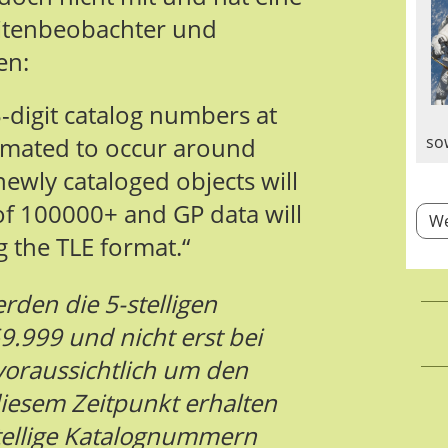
litenbeobachter und
en:
5-digit catalog numbers at
timated to occur around
so
 newly cataloged objects will
of 100000+ and GP data will
We
g the TLE format.“
rden die 5-stelligen
.999 und nicht erst bei
voraussichtlich um den
 diesem Zeitpunkt erhalten
stellige Katalognummern