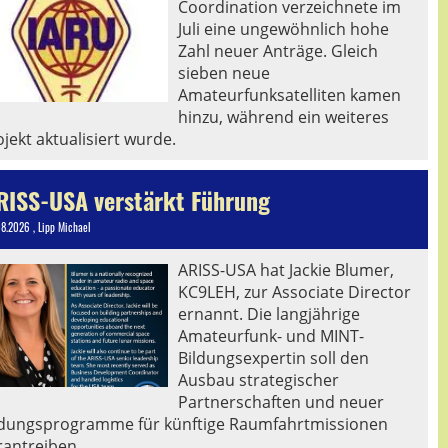
Coordination verzeichnete im
Juli eine ungewöhnlich hohe
Zahl neuer Anträge. Gleich
sieben neue
Amateurfunksatelliten kamen
hinzu, während ein weiteres
jekt aktualisiert wurde.
RISS-USA verstärkt Führung
08.2026
, Lipp Michael
ARISS-USA hat Jackie Blumer,
KC9LEH, zur Associate Director
ernannt. Die langjährige
Amateurfunk- und MINT-
Bildungsexpertin soll den
Ausbau strategischer
Partnerschaften und neuer
ldungsprogramme für künftige Raumfahrtmissionen
rantreiben.