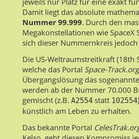
jeweils nur Platz für eine exakt fü
Damit liegt das absolute mathemat
Nummer 99.999
. Durch den mas
Megakonstellationen wie SpaceX S
sich dieser Nummernkreis jedoch
Die US-Weltraumstreitkraft (18th
welche das Portal
Space-Track.org
Übergangslösung das sogenannte 
werden ab der Nummer 70.000 Bu
gemischt (z.B.
statt
A2554
102554
künstlich am Leben zu erhalten.
Das bekannte Portal
CelesTrak.or
Kelso, geht diesen Kompromiss je